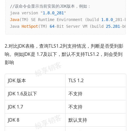
//该命令会显示当前安装的JDK版本，例如：
java version "
1.8
.0_281
Java
(TM) SE Runtime Environment (build 
1.8
.
0
_281-b09
Java 
HotSpot
(TM) 
64
-Bit Server VM (build 
25.281
-b09
2.对比JDK表格，查询TLS1.2列支持情况，判断是否受到影
响。例如JDK是 1.7及以下，默认不支持TLS1.2，则会受到
影响
JDK 版本
TLS 1.2
JDK 1.6及以下
不支持
JDK 1.7
不支持
JDK 8
默认支持