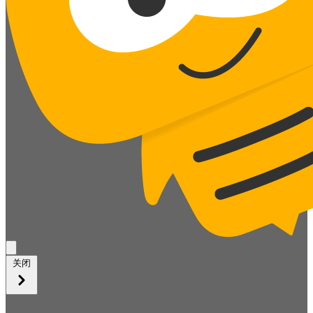
展
开
关闭