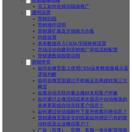
营销通移动端
员工如何在移动端做推广
通用设置
营销归因
营销插件说明
营销通扩展及开放能力合集
内容设置
表单数据存入CRM-字段映射设置
市场活动创建和营销推广审批流程配置
营销通数据权限说明
营销学堂
如何在微页面上使用CRM业务数据做展示及
逻辑判断
如何在微页面通过手机验证后再跳转第三方
网页
如果自动关联存量企微好友和客户对象
如何通过企微活码或者欢迎语中自动推送的
表单更新或自动关联客户信息？
如何通过短信或邮件下发并收集问卷信息？
营销通微页面提交的线索如何绑定已有的微
信粉丝及企业微信客户？
广告（百度）、官网、客服一体化配置指南