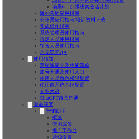
场景5：广告平台对接自动收线索
场景6：沉睡线索激活计划
海外营销应用指南
分场景应用指南/培训资料下载
实施操作指南
系统管理员使用指南
市场人员使用指南
销售人员使用指南
常见疑问QA
使用须知
营销通简介及功能清单
账号开通及使用入口
使用人员角色权限配置
使用前系统基础配置
专业术语
ChatGPT谈营销通
渠道获客
营销助手
概览
使用成员
推广工作台
通知设置