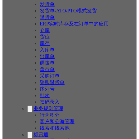
发货单
发货单-ATO/PTO模式发货
退货单
ERP实时库存及在订单中的应用
仓库
货位
库存
入库单
出库单
调拨单
盘点单
采购订单
采购退货单
序列号
批次
扫码录入
业务规则管理
行为积分
客户和公海管理
线索和线索池
标讯通