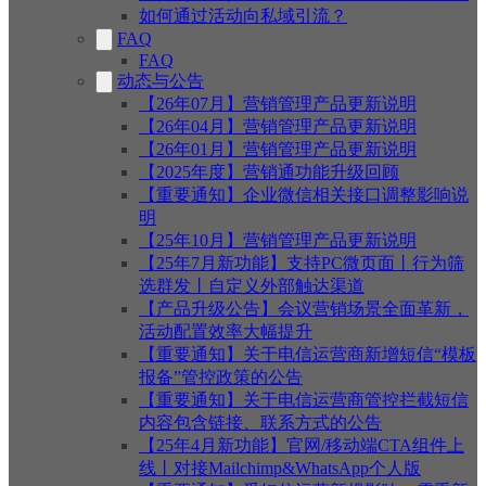
如何通过活动向私域引流？
FAQ
FAQ
动态与公告
【26年07月】营销管理产品更新说明
【26年04月】营销管理产品更新说明
【26年01月】营销管理产品更新说明
【2025年度】营销通功能升级回顾
【重要通知】企业微信相关接口调整影响说
明
【25年10月】营销管理产品更新说明
【25年7月新功能】支持PC微页面丨行为筛
选群发丨自定义外部触达渠道
【产品升级公告】会议营销场景全面革新，
活动配置效率大幅提升
【重要通知】关于电信运营商新增短信“模板
报备”管控政策的公告
【重要通知】关于电信运营商管控拦截短信
内容包含链接、联系方式的公告
【25年4月新功能】官网/移动端CTA组件上
线丨对接Mailchimp&WhatsApp个人版