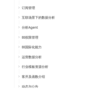
订阅管理
互联场景下的数据分析
分析Agent
BI权限管理
BI国际化能力
运营数据分析
行业模板资源分析
客开及函数介绍
动态与公告
数据集成
服务热线：4001122778
热门产品