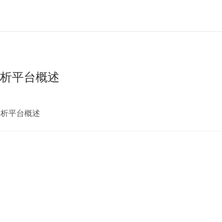
析平台概述
分析平台概述