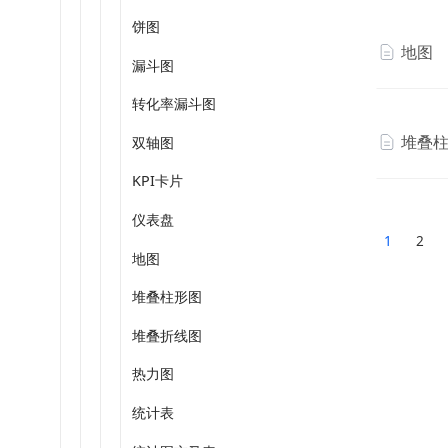
饼图
地图
漏斗图
转化率漏斗图
堆叠
双轴图
KPI卡片
仪表盘
1
2
地图
堆叠柱形图
堆叠折线图
热力图
统计表