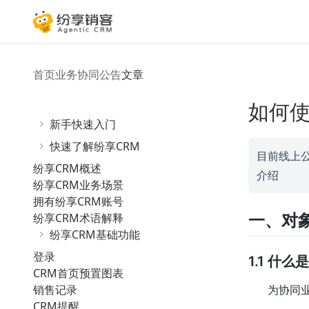
首页
业务协同
公告
文章
如何
新手快速入门
快速了解纷享CRM
目前线上
纷享CRM概述
介绍
纷享CRM业务场景
拥有纷享CRM账号
纷享CRM术语解释
一、对
纷享CRM基础功能
登录
1.1 什
CRM首页预置图表
销售记录
为协同
CRM提醒