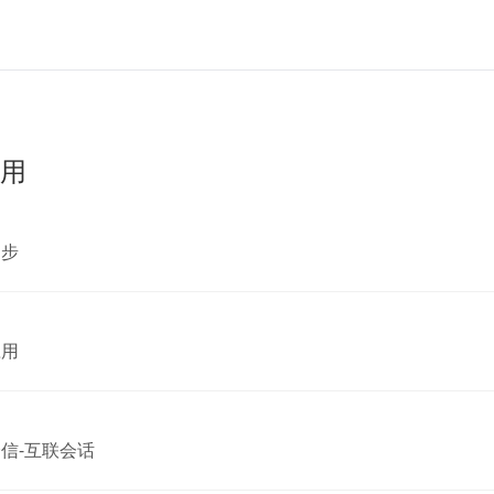
用
同步
应用
信-互联会话