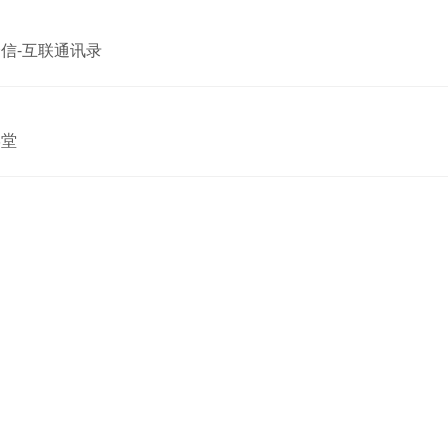
信-互联通讯录
学堂