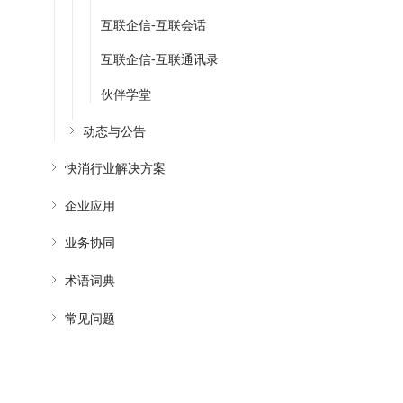
互联企信-互联会话
互联企信-互联通讯录
伙伴学堂
动态与公告
快消行业解决方案
企业应用
业务协同
术语词典
常见问题
开发者手册
更新日志
服务热线：4001122778
热门产品