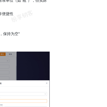
准单位（如“瓶”），但实际
作便捷性
，保持为空"