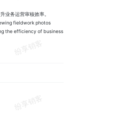
提升业务运营审核效率。
iewing fieldwork photos
g the efficiency of business