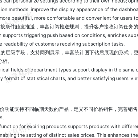
rs can personalize settings according to their own needs; opti
tion methods, improve the display appearance of the dashbo
ore beautiful, more comfortable and convenient for users to
持按条件触发推送，丰富订阅推送规则，提升客户接收订阅任务
n supports triggering push based on conditions, enriches subs
e readability of customers receiving subscription tasks.
型的层级字段，支持同列展示，丰富统计图下钻后展现的形式，
分析。
ical fields of department types support display in the same c
 format of statistical charts, and better satisfying users' vie
】
询价功能支持不同临期天数的产品，定义不同价格销售，完善销
率。
function for expiring products supports products with differen
nabling the setting of distinct sales prices. This enhances the