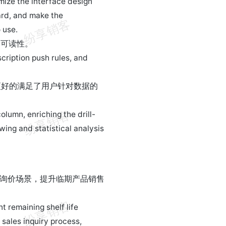
mize the interface design
ard, and make the
 use.
的可读性。
cription push rules, and
更好的满足了用户针对数据的
olumn, enriching the drill-
wing and statistical analysis
售询价场景，提升临期产品销售
t remaining shelf life
 sales inquiry process,