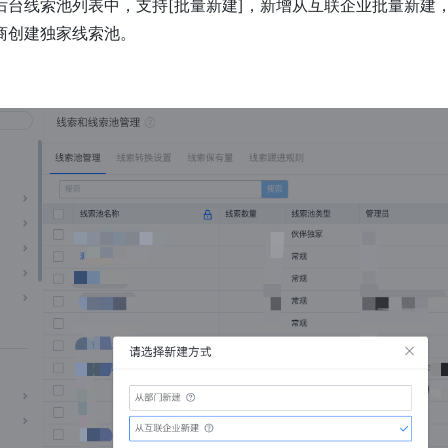
后台线索池列表中，支持[批量新建]，新增从互联企业批量新建
商创建独家线索池。