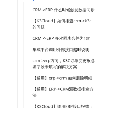
CRM->ERP 什么时候触发数据同步
【K3Cloud】如何排查crm->k3c
的问题
CRM ->ERP 多次同步合并为1次
集成平台调用外部接口超时说明
crm->erp方向，K3C订单变更报必
填字段未填写的解决方案
【通用】erp->crm 如何删除明细
【通用】ERP->CRM漏数据排查方
法
【K3Cloud】调用ERP接口报错：
第1行分录，不允许数量为0
【K3Cloud】预处理服务调用错
服务热线：4001122778
热门产品
误：K3C接口报错"销售员"是必填