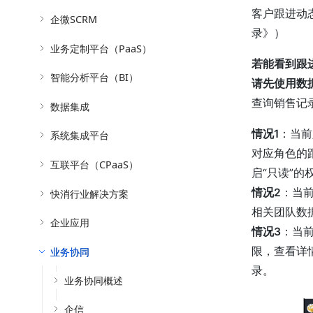
客户跟进动
企微SCRM
录》）
业务定制平台（PaaS）
若能看到跟
智能分析平台（BI）
请先使用数
查询销售记
数据集成
情况1
：当前
系统集成平台
对应角色的
互联平台（CPaaS）
启“只读”的
情况2
：当
快消行业解决方案
相关团队数
企业应用
情况3
：当
限，查看详
业务协同
录。
业务协同概述
企信