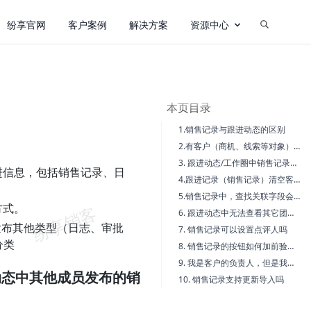
纷享官网
客户案例
解决方案
资源中心
本页目录
1.销售记录与跟进动态的区别
2.有客户（商机、线索等对象）的数据权限，但看不到跟进动态中其他成员发布的销售记录
3. 跟进动态/工作圈中销售记录的布局字段显示问题
进信息，包括销售记录、日
4.跟进记录（销售记录）清空客户后，销售记录详情页仍然可见该客户问题
5.销售记录中，查找关联字段会自带到关联业务数据字段中来
方式。
6. 跟进动态中无法查看其它团队成员的销售记录、日志等数据，如何排查权限
发布其他类型（日志、审批
7. 销售记录可以设置点评人吗
分类
8. 销售记录的按钮如何加前验证函数
9. 我是客户的负责人，但是我没有销售记录的新建权限，请问我能给这个客户新建销售记录吗？
动态中其他成员发布的销
10. 销售记录支持更新导入吗