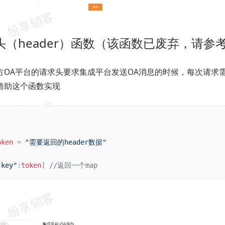
求头（header）函数（该函数已废弃，请参
方OA平台的请求头要求集成平台发送OA消息的时候，每次请求
借助这个函数实现
oken
 = 
"需要返回的header数据"
"key"
:
token
]
 //返回一个map