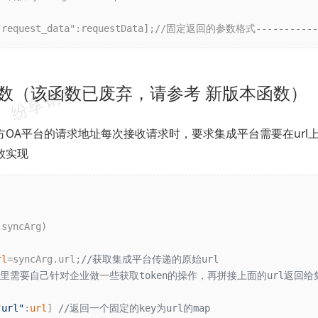
"request_data":requestData];//固定返回的参数格式
-------
rl函数（该函数已废弃，请参考 新版本函数）
方OA平台的请求地址每次接收请求时，要求集成平台需要在url
数实现
syncArg)

rl
=syncArg.url;
//获取集成平台传递的原始url
o 这里需要自己针对企业做一些获取token的操作，再拼接上面的url返回
"url"
:
url
] 
//返回一个固定的key为url的map