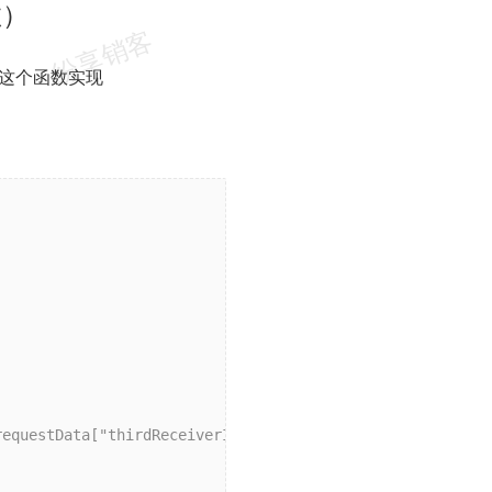
数）
这个函数实现
requestData["thirdReceiverId"]!=
null
?requestData["thirdR