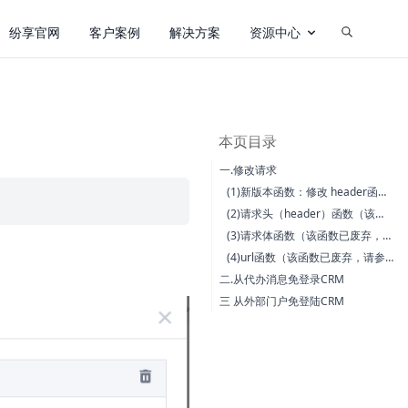
纷享官网
客户案例
解决方案
资源中心
本页目录
一.修改请求
(1)新版本函数：修改 header函数，修改url，修改body，直接执行OA请求
(2)请求头（header）函数（该函数已废弃，请参考 新版本函数）
(3)请求体函数（该函数已废弃，请参考 新版本函数）
(4)url函数（该函数已废弃，请参考 新版本函数）
二.从代办消息免登录CRM
三 从外部门户免登陆CRM