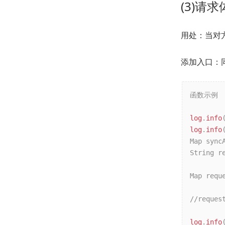
(3)请
用处：当对
添加入口：
函数示例

log
.
info
log
.
info
Map syncA
String r
Map requ
//reques
log
.
info