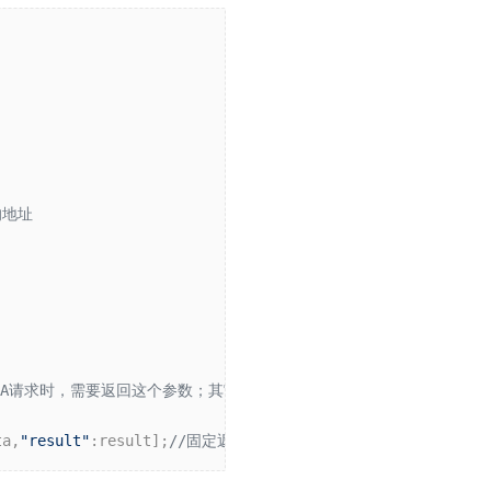
的地址
OA请求时，需要返回这个参数；其它场景，请不要返回这个参数。
ta,
"result"
:result];
//固定返回的参数格式