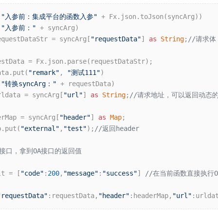
(
"入参前：集成平台的函数入参"
 + Fx.json.toJson(syncArg))

(
"入参前："
equestDataStr = syncArg[
"requestData"
] 
as
String
;
//请求体
estData = Fx.json.parse(requestDataStr);

ata.put(
"remark"
, 
"测试111"
)

(
"转换syncArg："
rldata = syncArg[
"url"
] 
as
String
;
//请求地址，可以返回动态
erMap = syncArg[
"header"
] 
as
Map
;

p.put(
"external"
,
"test"
);
//返回header
OA接口，拿到OA接口的返回值
lt = [
"code"
:
200
,
"message"
:
"success"
] 
//在当前函数直接执行
"requestData"
:requestData,
"header"
:headerMap,
"url"
:urlda