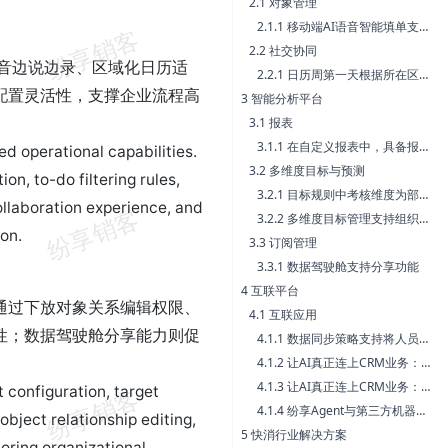
2.1 对象管理
2.1.1 移动端AI语音智能填单支持“边说边录”
2.2 社交协同
语音边说边录、区域化日历适
2.2.1 日历周第一天根据所在区域适配规则
配置灵活性，支撑企业流程高
3 智能分析平台
3.1 报表
3.1.1 在自定义报表中，具备报表编辑权限的用户可直接修改对象关系，不再仅限报表管理员或CRM管理员操作
ed operational capabilities.
3.2 多维度目标与预测
on, to-do filtering rules,
3.2.1 目标规则中考核维度为部门或人员时，根据适用部门自动增加考核维度值
llaboration experience, and
3.2.2 多维度目标管理支持组织架构动态监听
ion.
3.3 订阅管理
3.3.1 数据驾驶舱支持分享功能
4 互联平台
通过下放对象关系编辑权限、
4.1 互联应用
性；数据驾驶舱分享能力则促
4.1.1 数据同步策略支持将人员字段的属性映射到文本字段，例如：负责人手机、负责人姓名。
4.1.2 让AI真正连上CRM业务：纷享销客 CLI 已开放
4.1.3 让AI真正连上CRM业务：纷享销客开放MCP
 configuration, target
4.1.4 纷享Agent与第三方机器人对接
bject relationship editing,
5 快消行业解决方案
oring organizational