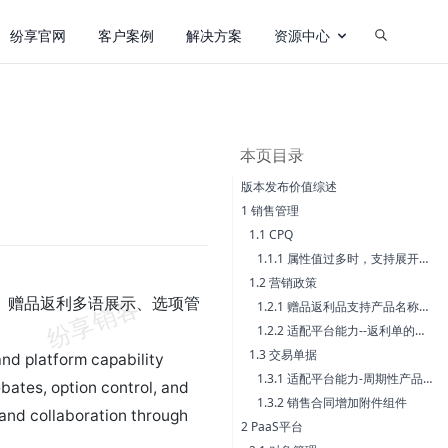
纷享官网
客户案例
解决方案
资源中心
本页目录
版本发布价值综述
1 销售管理
1.1 CPQ
1.1.1 属性值过多时，支持展开收起及查询
1.2 营销政策
、赠品返利多语展示、选项管
1.2.1 赠品返利品支持产品名称数据级多语
1.2.2 适配平台能力--返利单的【返利类型】和【使用类型】，选项值支持“禁用”
1.3 交易单据
and platform capability
1.3.1 适配平台能力-周期性产品的【每期标准结算金额】支持设置公式
ebates, option control, and
1.3.2 销售合同增加附件组件
 and collaboration through
2 PaaS平台