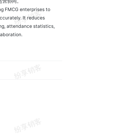
运营协同。
ing FMCG enterprises to
curately. It reduces
, attendance statistics,
laboration.