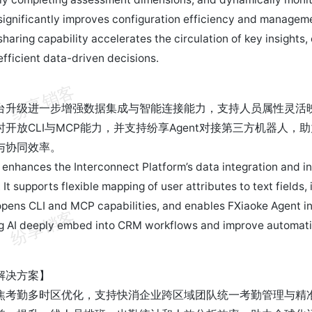
 significantly improves configuration efficiency and manage
haring capability accelerates the circulation of key insights
fficient data-driven decisions.
】
台升级进一步增强数据集成与智能连接能力，支持人员属性灵活
开放CLI与MCP能力，并支持纷享Agent对接第三方机器人，助
与协同效率。
 enhances the Interconnect Platform’s data integration and in
. It supports flexible mapping of user attributes to text field
 opens CLI and MCP capabilities, and enables FXiaoke Agent in
ng AI deeply embed into CRM workflows and improve automati
解决方案】
焦考勤多时区优化，支持快消企业跨区域团队统一考勤管理与精