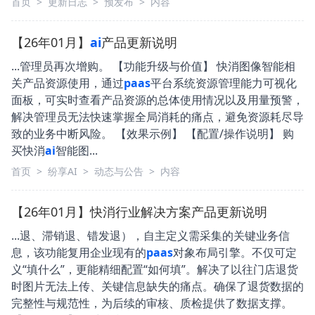
首页
>
更新日志
>
预发布
>
内容
【26年01月】
ai
产品更新说明
...管理员再次增购。 【功能升级与价值】 快消图像智能相
关产品资源使用，通过
paas
平台系统资源管理能力可视化
面板，可实时查看产品资源的总体使用情况以及用量预警，
解决管理员无法快速掌握全局消耗的痛点，避免资源耗尽导
致的业务中断风险。 【效果示例】 【配置/操作说明】 购
买快消
ai
智能图...
首页
>
纷享AI
>
动态与公告
>
内容
【26年01月】快消行业解决方案产品更新说明
...退、滞销退、错发退），自主定义需采集的关键业务信
息，该功能复用企业现有的
paas
对象布局引擎。不仅可定
义“填什么”，更能精细配置“如何填”。解决了以往门店退货
时图片无法上传、关键信息缺失的痛点。确保了退货数据的
完整性与规范性，为后续的审核、质检提供了数据支撑。