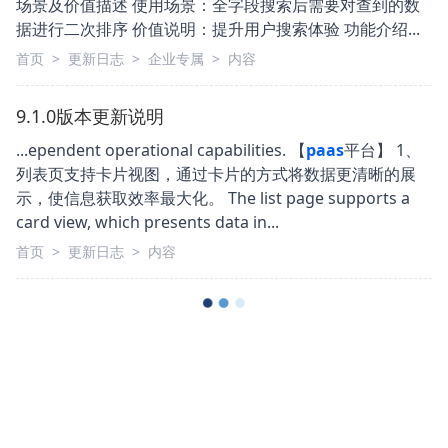
场景及价值描述 使用场景：全字段搜索后需要对查到的数
据进行二次排序 价值说明：提升用户搜索体验 功能介绍...
首页
>
更新日志
>
企业专属
>
内容
9.1.0版本更新说明
...ependent operational capabilities. 【
paas
平台】 1、
列表页支持卡片视图，通过卡片的方式将数据更清晰的展
示，使信息获取效率最大化。 The list page supports a
card view, which presents data in...
首页
>
更新日志
>
内容
9.9.0版本更新说明
...n, and global operational support. 【
paas
平台】 本次
paas
平台更新围绕流程协同、配置效率与平台治理全面增
强：优化列表与工具栏个性化体验，提升附件上传、条件复
制、批量撤回及连续加签等关键审批效率；同时强化流程日
志追踪、License限额管控、业务类...