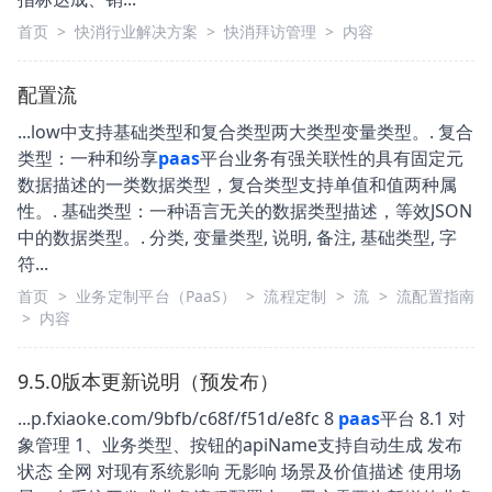
首页
>
快消行业解决方案
>
快消拜访管理
>
内容
配置流
...low中支持基础类型和复合类型两大类型变量类型。. 复合
类型：一种和纷享
paas
平台业务有强关联性的具有固定元
数据描述的一类数据类型，复合类型支持单值和值两种属
性。. 基础类型：一种语言无关的数据类型描述，等效JSON
中的数据类型。. 分类, 变量类型, 说明, 备注, 基础类型, 字
符...
首页
>
业务定制平台（PaaS）
>
流程定制
>
流
>
流配置指南
>
内容
9.5.0版本更新说明（预发布）
...p.fxiaoke.com/9bfb/c68f/f51d/e8fc 8
paas
平台 8.1 对
象管理 1、业务类型、按钮的apiName支持自动生成 发布
状态 全网 对现有系统影响 无影响 场景及价值描述 使用场